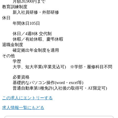
月額20,900円まで
教育訓練制度
新入社員研修・外部研修
休日
年間休日105日
休日／4週8休 交代制
休暇／有給休暇、慶弔休暇
退職金制度
確定拠出年金制度を適用
その他
学歴
大学、短大卒業(卒業見込可) ※学部・履修科目不問
必要資格
基礎的なパソコン操作(word・excel等)
普通自動車第1種免許(入社後の取得可・AT限定可)
この求人にエントリーする
求人情報一覧にもどる